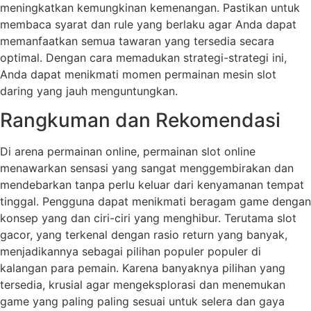
meningkatkan kemungkinan kemenangan. Pastikan untuk
membaca syarat dan rule yang berlaku agar Anda dapat
memanfaatkan semua tawaran yang tersedia secara
optimal. Dengan cara memadukan strategi-strategi ini,
Anda dapat menikmati momen permainan mesin slot
daring yang jauh menguntungkan.
Rangkuman dan Rekomendasi
Di arena permainan online, permainan slot online
menawarkan sensasi yang sangat menggembirakan dan
mendebarkan tanpa perlu keluar dari kenyamanan tempat
tinggal. Pengguna dapat menikmati beragam game dengan
konsep yang dan ciri-ciri yang menghibur. Terutama slot
gacor, yang terkenal dengan rasio return yang banyak,
menjadikannya sebagai pilihan populer populer di
kalangan para pemain. Karena banyaknya pilihan yang
tersedia, krusial agar mengeksplorasi dan menemukan
game yang paling paling sesuai untuk selera dan gaya