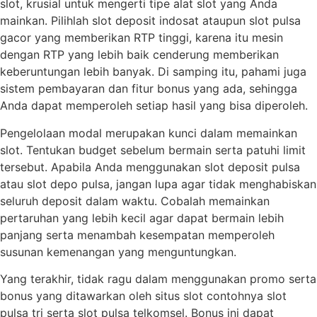
slot, krusial untuk mengerti tipe alat slot yang Anda
mainkan. Pilihlah slot deposit indosat ataupun slot pulsa
gacor yang memberikan RTP tinggi, karena itu mesin
dengan RTP yang lebih baik cenderung memberikan
keberuntungan lebih banyak. Di samping itu, pahami juga
sistem pembayaran dan fitur bonus yang ada, sehingga
Anda dapat memperoleh setiap hasil yang bisa diperoleh.
Pengelolaan modal merupakan kunci dalam memainkan
slot. Tentukan budget sebelum bermain serta patuhi limit
tersebut. Apabila Anda menggunakan slot deposit pulsa
atau slot depo pulsa, jangan lupa agar tidak menghabiskan
seluruh deposit dalam waktu. Cobalah memainkan
pertaruhan yang lebih kecil agar dapat bermain lebih
panjang serta menambah kesempatan memperoleh
susunan kemenangan yang menguntungkan.
Yang terakhir, tidak ragu dalam menggunakan promo serta
bonus yang ditawarkan oleh situs slot contohnya slot
pulsa tri serta slot pulsa telkomsel. Bonus ini dapat