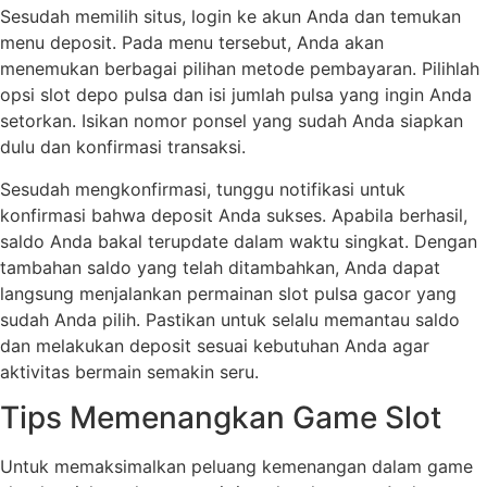
Sesudah memilih situs, login ke akun Anda dan temukan
menu deposit. Pada menu tersebut, Anda akan
menemukan berbagai pilihan metode pembayaran. Pilihlah
opsi slot depo pulsa dan isi jumlah pulsa yang ingin Anda
setorkan. Isikan nomor ponsel yang sudah Anda siapkan
dulu dan konfirmasi transaksi.
Sesudah mengkonfirmasi, tunggu notifikasi untuk
konfirmasi bahwa deposit Anda sukses. Apabila berhasil,
saldo Anda bakal terupdate dalam waktu singkat. Dengan
tambahan saldo yang telah ditambahkan, Anda dapat
langsung menjalankan permainan slot pulsa gacor yang
sudah Anda pilih. Pastikan untuk selalu memantau saldo
dan melakukan deposit sesuai kebutuhan Anda agar
aktivitas bermain semakin seru.
Tips Memenangkan Game Slot
Untuk memaksimalkan peluang kemenangan dalam game