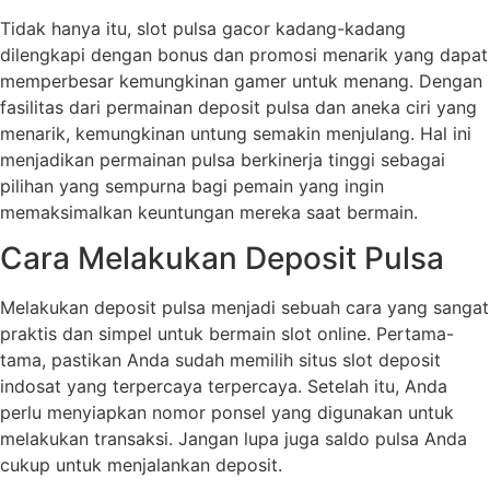
Tidak hanya itu, slot pulsa gacor kadang-kadang
dilengkapi dengan bonus dan promosi menarik yang dapat
memperbesar kemungkinan gamer untuk menang. Dengan
fasilitas dari permainan deposit pulsa dan aneka ciri yang
menarik, kemungkinan untung semakin menjulang. Hal ini
menjadikan permainan pulsa berkinerja tinggi sebagai
pilihan yang sempurna bagi pemain yang ingin
memaksimalkan keuntungan mereka saat bermain.
Cara Melakukan Deposit Pulsa
Melakukan deposit pulsa menjadi sebuah cara yang sangat
praktis dan simpel untuk bermain slot online. Pertama-
tama, pastikan Anda sudah memilih situs slot deposit
indosat yang terpercaya terpercaya. Setelah itu, Anda
perlu menyiapkan nomor ponsel yang digunakan untuk
melakukan transaksi. Jangan lupa juga saldo pulsa Anda
cukup untuk menjalankan deposit.