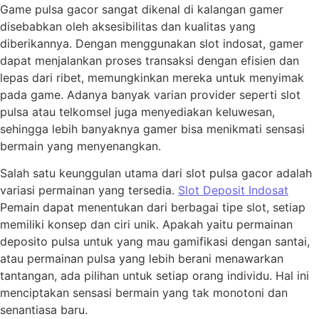
Game pulsa gacor sangat dikenal di kalangan gamer
disebabkan oleh aksesibilitas dan kualitas yang
diberikannya. Dengan menggunakan slot indosat, gamer
dapat menjalankan proses transaksi dengan efisien dan
lepas dari ribet, memungkinkan mereka untuk menyimak
pada game. Adanya banyak varian provider seperti slot
pulsa atau telkomsel juga menyediakan keluwesan,
sehingga lebih banyaknya gamer bisa menikmati sensasi
bermain yang menyenangkan.
Salah satu keunggulan utama dari slot pulsa gacor adalah
variasi permainan yang tersedia.
Slot Deposit Indosat
Pemain dapat menentukan dari berbagai tipe slot, setiap
memiliki konsep dan ciri unik. Apakah yaitu permainan
deposito pulsa untuk yang mau gamifikasi dengan santai,
atau permainan pulsa yang lebih berani menawarkan
tantangan, ada pilihan untuk setiap orang individu. Hal ini
menciptakan sensasi bermain yang tak monotoni dan
senantiasa baru.