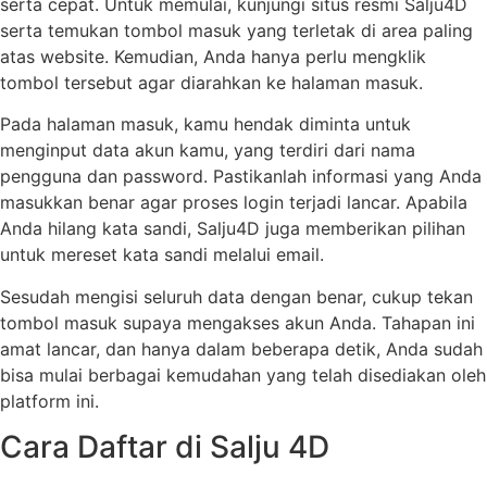
serta cepat. Untuk memulai, kunjungi situs resmi Salju4D
serta temukan tombol masuk yang terletak di area paling
atas website. Kemudian, Anda hanya perlu mengklik
tombol tersebut agar diarahkan ke halaman masuk.
Pada halaman masuk, kamu hendak diminta untuk
menginput data akun kamu, yang terdiri dari nama
pengguna dan password. Pastikanlah informasi yang Anda
masukkan benar agar proses login terjadi lancar. Apabila
Anda hilang kata sandi, Salju4D juga memberikan pilihan
untuk mereset kata sandi melalui email.
Sesudah mengisi seluruh data dengan benar, cukup tekan
tombol masuk supaya mengakses akun Anda. Tahapan ini
amat lancar, dan hanya dalam beberapa detik, Anda sudah
bisa mulai berbagai kemudahan yang telah disediakan oleh
platform ini.
Cara Daftar di Salju 4D