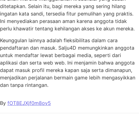
ditetapkan. Selain itu, bagi mereka yang sering hilang
ingatan kata sandi, tersedia fitur pemulihan yang praktis.
Ini menyediakan perasaan aman karena anggota tidak
perlu khawatir tentang kehilangan akses ke akun mereka.
Keunggulan lainnya adalah fleksibilitas dalam cara
pendaftaran dan masuk. Salju4D memungkinkan anggota
untuk mendaftar lewat berbagai media, seperti dari
aplikasi dan serta web web. Ini menjamin bahwa anggota
dapat masuk profil mereka kapan saja serta dimanapun,
menjadikan perjalanan bermain game lebih mengasyikkan
dan tanpa rintangan.
By
fOT8EJXjf0m8ov5