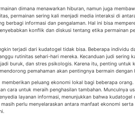
ermainan dimana menawarkan hiburan, namun juga membaw
tas, permainan sering kali menjadi media interaksi di anta
g berbagi informasi dan pengalaman. Hal ini bisa mempere
 menyebabkan konflik dan diskusi tentang etika permainan
in terjadi dari kudatogel tidak bisa. Beberapa individu 
nggu rutinitas sehari-hari mereka. Kecanduan judi sering 
adi buruk, dan stres psikologis. Karena itu, penting untuk
ta mendorong pemahaman akan pentingnya bermain dengan b
isa memberikan peluang ekonomi lokal bagi beberapa orang. 
an cara untuk meraih penghasilan tambahan. Munculnya usa
penyedia layanan informasi, menunjukkan bahwa kudatogel d
masih perlu menyelaraskan antara manfaat ekonomi serta p
i.