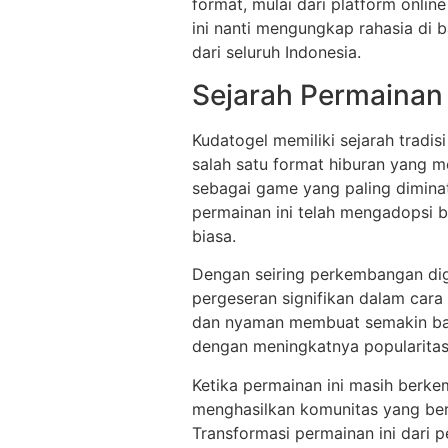
format, mulai dari platform onli
ini nanti mengungkap rahasia di 
dari seluruh Indonesia.
Sejarah Permainan
Kudatogel memiliki sejarah tradis
salah satu format hiburan yang m
sebagai game yang paling diminat
permainan ini telah mengadopsi be
biasa.
Dengan seiring perkembangan digi
pergeseran signifikan dalam cara
dan nyaman membuat semakin bany
dengan meningkatnya popularitas 
Ketika permainan ini masih berke
menghasilkan komunitas yang bert
Transformasi permainan ini dari 