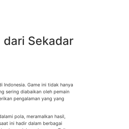
 dari Sekadar
Permainan
 Indonesia. Game ini tidak hanya
g sering diabaikan oleh pemain
erikan pengalaman yang yang
dalami pola, meramalkan hasil,
at ini hadir dalam berbagai