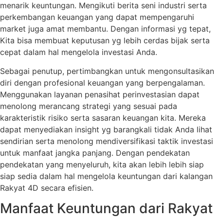
menarik keuntungan. Mengikuti berita seni industri serta
perkembangan keuangan yang dapat mempengaruhi
market juga amat membantu. Dengan informasi yg tepat,
Kita bisa membuat keputusan yg lebih cerdas bijak serta
cepat dalam hal mengelola investasi Anda.
Sebagai penutup, pertimbangkan untuk mengonsultasikan
diri dengan profesional keuangan yang berpengalaman.
Menggunakan layanan penasihat perinvestasian dapat
menolong merancang strategi yang sesuai pada
karakteristik risiko serta sasaran keuangan kita. Mereka
dapat menyediakan insight yg barangkali tidak Anda lihat
sendirian serta menolong mendiversifikasi taktik investasi
untuk manfaat jangka panjang. Dengan pendekatan
pendekatan yang menyeluruh, kita akan lebih lebih siap
siap sedia dalam hal mengelola keuntungan dari kalangan
Rakyat 4D secara efisien.
Manfaat Keuntungan dari Rakyat