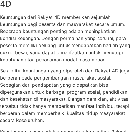
4D
Keuntungan dari Rakyat 4D memberikan sejumlah
keuntungan bagi peserta dan masyarakat secara umum.
Beberapa keuntungan penting adalah meningkatkan
kondisi keuangan. Dengan permainan yang seru ini, para
peserta memiliki peluang untuk mendapatkan hadiah yang
cukup besar, yang dapat dimanfaatkan untuk menutupi
kebutuhan atau penanaman modal masa depan.
Selain itu, keuntungan yang diperoleh dari Rakyat 4D juga
berperan pada pengembangan masyarakat sosial.
Sebagian dari pendapatan yang didapatkan bisa
dipergunakan untuk berbagai program sosial, pendidikan,
dan kesehatan di masyarakat. Dengan demikian, aktivitas
tersebut tidak hanya memberikan manfaat individu, tetapi
berperan dalam memperbaiki kualitas hidup masyarakat
secara keseluruhan.
Keuntungan lainnya adalah penguatan komunitas. Rakyat