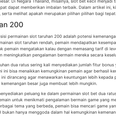
esar. Di Negara Thailand, misalnya, slot bet kecil menjadi 
pat dapat memberikan imbalan terbaik. Dalam artikel ini,
serta melihat apakah merupakan pilihan pilihan bagi tepat
han 200
sisi permainan slot taruhan 200 adalah potensi kemenangan y
ermainan slot taruhan rendah, pemain mendapatkan kesemp
k pemain mengatakan kalau dengan memasang tarif di lev
an meningkatkan pengalaman bermain mereka secara kesel
aruhan dua ratus sering kali menyediakan jumlah fitur bonu
tur ini ini bisa menaikkan kemungkinan pemain agar berhasil
ini dirancang agar menawarkan keuntungan lebih kepada pa
ih kemenangan besar juga membuat lebih mungkin.
 menyediakan peluang ke dalam permainan slot bet dua rat
emain untuk menikmati pengalaman bermain game yang me
erbagai tema yang berbeda, pemain bisa mencari game ya
t 200 bukan hanya menggoda dalam hal kemungkinan kemenan