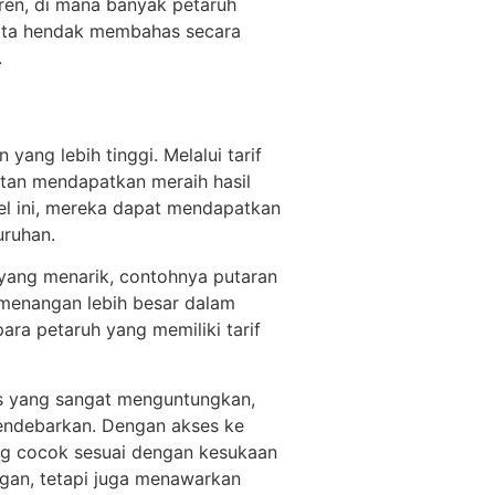
tren, di mana banyak petaruh
 kita hendak membahas secara
.
ang lebih tinggi. Melalui tarif
atan mendapatkan meraih hasil
el ini, mereka dapat mendapatkan
uruhan.
s yang menarik, contohnya putaran
 kemenangan lebih besar dalam
ra petaruh yang memiliki tarif
us yang sangat menguntungkan,
ndebarkan. Dengan akses ke
ng cocok sesuai dengan kesukaan
gan, tetapi juga menawarkan