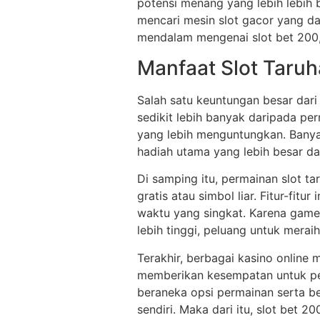
potensi menang yang lebih lebih b
mencari mesin slot gacor yang da
mendalam mengenai slot bet 200, 
Manfaat Slot Taru
Salah satu keuntungan besar dari 
sedikit lebih banyak daripada p
yang lebih menguntungkan. Banya
hadiah utama yang lebih besar d
Di samping itu, permainan slot t
gratis atau simbol liar. Fitur-fi
waktu yang singkat. Karena game 
lebih tinggi, peluang untuk mera
Terakhir, berbagai kasino online
memberikan kesempatan untuk p
beraneka opsi permainan serta b
sendiri. Maka dari itu, slot be