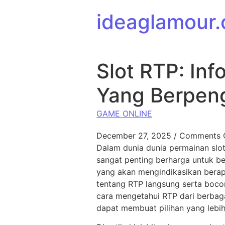
Skip to content
ideaglamour
Slot RTP: In
Yang Berpen
GAME ONLINE
December 27, 2025
/
Comments 
Dalam dunia dunia permainan slo
sangat penting berharga untuk be
yang akan mengindikasikan berap
tentang RTP langsung serta boc
cara mengetahui RTP dari berbaga
dapat membuat pilihan yang lebih