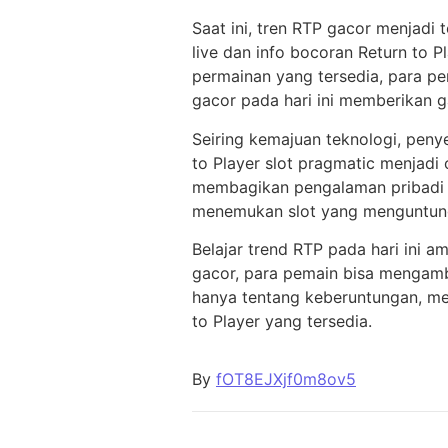
Saat ini, tren RTP gacor menjadi
live dan info bocoran Return to 
permainan yang tersedia, para pe
gacor pada hari ini memberikan
Seiring kemajuan teknologi, peny
to Player slot pragmatic menjad
membagikan pengalaman pribadi 
menemukan slot yang menguntun
Belajar trend RTP pada hari ini 
gacor, para pemain bisa mengambi
hanya tentang keberuntungan, mel
to Player yang tersedia.
By
fOT8EJXjf0m8ov5