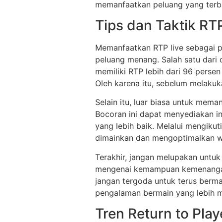
memanfaatkan peluang yang terb
Tips dan Taktik RT
Memanfaatkan RTP live sebagai p
peluang menang. Salah satu dari 
memiliki RTP lebih dari 96 pers
Oleh karena itu, sebelum melakuk
Selain itu, luar biasa untuk mema
Bocoran ini dapat menyediakan i
yang lebih baik. Melalui mengikut
dimainkan dan mengoptimalkan w
Terakhir, jangan melupakan untu
mengenai kemampuan kemenangan,
jangan tergoda untuk terus berma
pengalaman bermain yang lebih 
Tren Return to Play