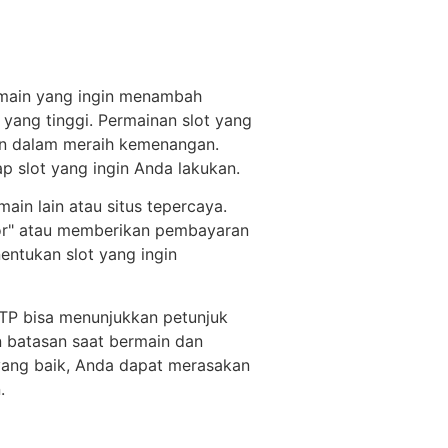
emain yang ingin menambah
yang tinggi. Permainan slot yang
an dalam meraih kemenangan.
p slot yang ingin Anda lakukan.
ain lain atau situs tepercaya.
cor" atau memberikan pembayaran
nentukan slot yang ingin
TP bisa menunjukkan petunjuk
 batasan saat bermain dan
 yang baik, Anda dapat merasakan
.