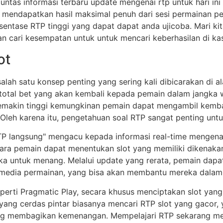
s tuntas informasi terbaru update mengenai rtp untuk hari 
 mendapatkan hasil maksimal penuh dari sesi permainan p
sentase RTP tinggi yang dapat dapat anda ujicoba. Mari ki
dan cari kesempatan untuk untuk mencari keberhasilan di kas
ot
alah satu konsep penting yang sering kali dibicarakan di ala
otal bet yang akan kembali kepada pemain dalam jangka 
emakin tinggi kemungkinan pemain dapat mengambil kembali 
leh karena itu, pengetahuan soal RTP sangat penting untu
TP langsung" mengacu kepada informasi real-time mengenai
ra pemain dapat menentukan slot yang memiliki dikenakan 
a untuk menang. Melalui update yang rerata, pemain dap
 media permainan, yang bisa akan membantu mereka dalam
erti Pragmatic Play, secara khusus menciptakan slot yang
yang cerdas pintar biasanya mencari RTP slot yang gacor, y
ing membagikan kemenangan. Mempelajari RTP sekarang m