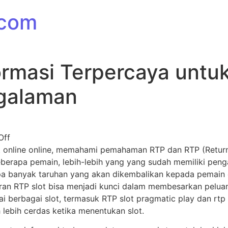
.com
formasi Terpercaya untu
galaman
on Slot RTP: Informasi Terpercaya untuk Pemain Slot Y
Off
t online online, memahami pemahaman RTP dan RTP (Return 
berapa pemain, lebih-lebih yang yang sudah memiliki peng
a banyak taruhan yang akan dikembalikan kepada pemain 
oran RTP slot bisa menjadi kunci dalam membesarkan pel
i berbagai slot, termasuk RTP slot pragmatic play dan rt
 lebih cerdas ketika menentukan slot.