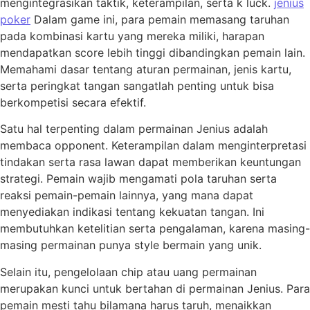
mengintegrasikan taktik, keterampilan, serta k luck.
jenius
poker
Dalam game ini, para pemain memasang taruhan
pada kombinasi kartu yang mereka miliki, harapan
mendapatkan score lebih tinggi dibandingkan pemain lain.
Memahami dasar tentang aturan permainan, jenis kartu,
serta peringkat tangan sangatlah penting untuk bisa
berkompetisi secara efektif.
Satu hal terpenting dalam permainan Jenius adalah
membaca opponent. Keterampilan dalam menginterpretasi
tindakan serta rasa lawan dapat memberikan keuntungan
strategi. Pemain wajib mengamati pola taruhan serta
reaksi pemain-pemain lainnya, yang mana dapat
menyediakan indikasi tentang kekuatan tangan. Ini
membutuhkan ketelitian serta pengalaman, karena masing-
masing permainan punya style bermain yang unik.
Selain itu, pengelolaan chip atau uang permainan
merupakan kunci untuk bertahan di permainan Jenius. Para
pemain mesti tahu bilamana harus taruh, menaikkan