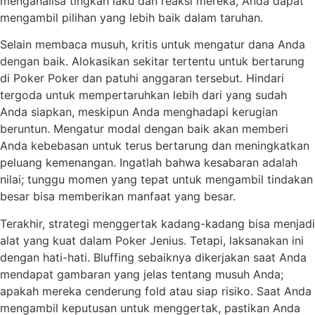
menganalisa tingkah laku dan reaksi mereka, Anda dapat
mengambil pilihan yang lebih baik dalam taruhan.
Selain membaca musuh, kritis untuk mengatur dana Anda
dengan baik. Alokasikan sekitar tertentu untuk bertarung
di Poker Poker dan patuhi anggaran tersebut. Hindari
tergoda untuk mempertaruhkan lebih dari yang sudah
Anda siapkan, meskipun Anda menghadapi kerugian
beruntun. Mengatur modal dengan baik akan memberi
Anda kebebasan untuk terus bertarung dan meningkatkan
peluang kemenangan. Ingatlah bahwa kesabaran adalah
nilai; tunggu momen yang tepat untuk mengambil tindakan
besar bisa memberikan manfaat yang besar.
Terakhir, strategi menggertak kadang-kadang bisa menjadi
alat yang kuat dalam Poker Jenius. Tetapi, laksanakan ini
dengan hati-hati. Bluffing sebaiknya dikerjakan saat Anda
mendapat gambaran yang jelas tentang musuh Anda;
apakah mereka cenderung fold atau siap risiko. Saat Anda
mengambil keputusan untuk menggertak, pastikan Anda