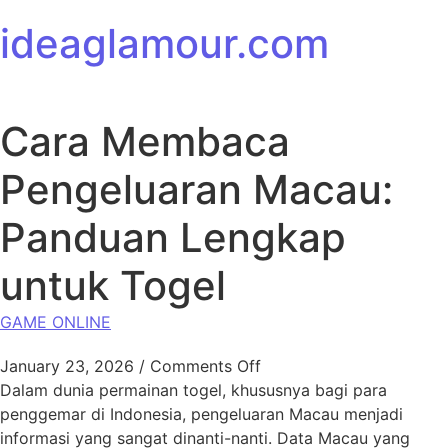
Skip to content
ideaglamour.com
Cara Membaca
Pengeluaran Macau:
Panduan Lengkap
untuk Togel
GAME ONLINE
on Cara Membaca Penge
January 23, 2026
/
Comments Off
Dalam dunia permainan togel, khususnya bagi para
penggemar di Indonesia, pengeluaran Macau menjadi
informasi yang sangat dinanti-nanti. Data Macau yang