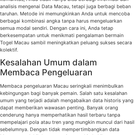
analisis mengenai Data Macau, tetapi juga berbagi beban
taruhan. Metode ini memungkinkan Anda untuk mencoba
berbagai kombinasi angka tanpa harus mengeluarkan
semua modal sendiri. Dengan cara ini, Anda tetap
berkesempatan untuk menikmati pengalaman bermain
Togel Macau sambil meningkatkan peluang sukses secara
kolektif.
Kesalahan Umum dalam
Membaca Pengeluaran
Membaca pengeluaran Macau seringkali menimbulkan
kebingungan bagi banyak pemain. Salah satu kesalahan
umum yang terjadi adalah mengabaikan data historis yang
dapat memberikan wawasan penting. Banyak orang
cenderung hanya memperhatikan hasil terbaru tanpa
mempelajari pola atau tren yang mungkin muncul dari hasil
sebelumnya. Dengan tidak mempertimbangkan data