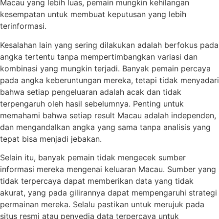
Macau yang lebih luas, pemain mungkin kehilangan
kesempatan untuk membuat keputusan yang lebih
terinformasi.
Kesalahan lain yang sering dilakukan adalah berfokus pada
angka tertentu tanpa mempertimbangkan variasi dan
kombinasi yang mungkin terjadi. Banyak pemain percaya
pada angka keberuntungan mereka, tetapi tidak menyadari
bahwa setiap pengeluaran adalah acak dan tidak
terpengaruh oleh hasil sebelumnya. Penting untuk
memahami bahwa setiap result Macau adalah independen,
dan mengandalkan angka yang sama tanpa analisis yang
tepat bisa menjadi jebakan.
Selain itu, banyak pemain tidak mengecek sumber
informasi mereka mengenai keluaran Macau. Sumber yang
tidak terpercaya dapat memberikan data yang tidak
akurat, yang pada gilirannya dapat mempengaruhi strategi
permainan mereka. Selalu pastikan untuk merujuk pada
situs resmi atau penyedia data terpercaya untuk