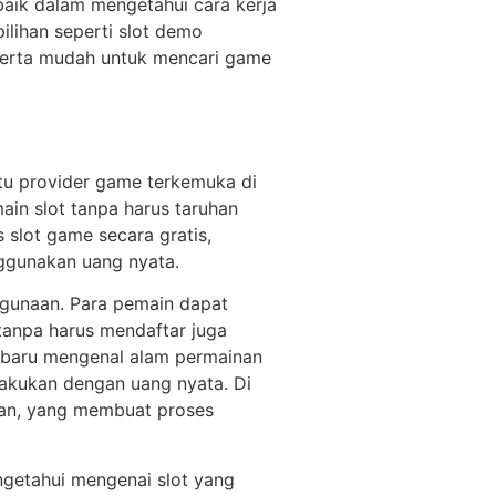
baik dalam mengetahui cara kerja
ilihan seperti slot demo
s serta mudah untuk mencari game
atu provider game terkemuka di
ain slot tanpa harus taruhan
slot game secara gratis,
nggunakan uang nyata.
gunaan. Para pemain dapat
tanpa harus mendaftar juga
g baru mengenal alam permainan
lakukan dengan uang nyata. Di
nan, yang membuat proses
ngetahui mengenai slot yang