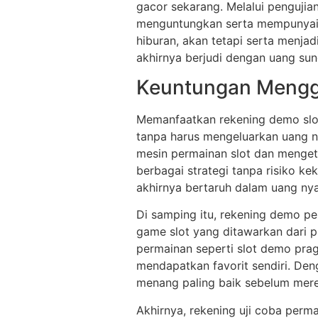
gacor sekarang. Melalui penguji
menguntungkan serta mempunyai k
hiburan, akan tetapi serta menja
akhirnya berjudi dengan uang su
Keuntungan Menggu
Memanfaatkan rekening demo slo
tanpa harus mengeluarkan uang ny
mesin permainan slot dan menge
berbagai strategi tanpa risiko k
akhirnya bertaruh dalam uang nya
Di samping itu, rekening demo per
game slot yang ditawarkan dari 
permainan seperti slot demo pra
mendapatkan favorit sendiri. De
menang paling baik sebelum mere
Akhirnya, rekening uji coba per