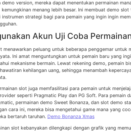
an demo version, mereka dapat menentukan permainan man
emungkinan menang lebih besar. Ini membuat demo slot t
di instrumen strategi bagi para pemain yang ingin ingin m
ngguhan.
nakan Akun Uji Coba Permainan
t menawarkan peluang untuk beberapa penggemar untuk m
ata. Ini amat menguntungkan untuk pemain baru yang ingin 
tahui mekanisme bermain. Lewat rekening demo, pemain bi
ekhawatiran kehilangan uang, sehingga menambah kepercaya
ta.
mainan slot juga memfasilitasi para pemain untuk menjelaja
provider seperti Pragmatic Play dan PG Soft. Para pemain
gmatic, permainan demo Sweet Bonanza, dan slot demo star
ngan cara ini, mereka bisa mengetahui game mana yang c
ka bertaruh taruhan.
Demo Bonanza Xmas
mainan slot kebanyakan dilengkapi dengan grafik yang mem