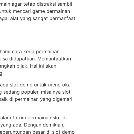
in agar tetap distraksi sambil
s untuk mencari game permainan
agai alat yang sangat bermanfaat
hami cara kerja permainan
g bisa didapatkan. Memanfaatkan
ngkah bijak. Hal ini akan
g.
 pada slot demo untuk meneroka
 sedang populer, misalnya slot
 baik di permainan yang digemari
h dalam forum permainan slot di
 yang ada. Dengan demikian,
eruntungan besar di slot demo