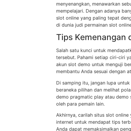
menyenangkan, menawarkan sebua
mempelajari. Dengan adanya bany
slot online yang paling tepat de
di dunia judi permainan slot online
Tips Kemenangan d
Salah satu kunci untuk mendapatk
tersebut. Pahami setiap ciri-ciri
akun slot demo untuk menguji ber
membantu Anda sesuai dengan a
Di samping itu, jangan lupa untu
beraneka pilihan dan melihat pol
demo pragmatic play atau demo slo
oleh para pemain lain.
Akhirnya, carilah situs slot onlin
internet untuk mendapat tips ter
Anda dapat memaksimalkan peng