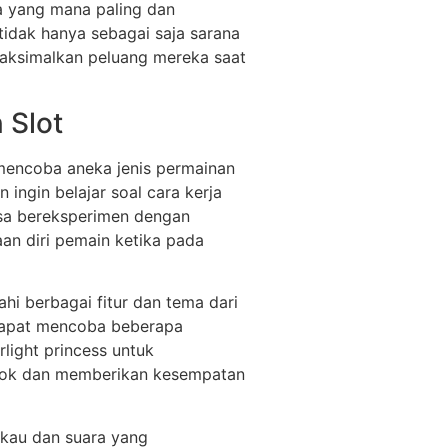
a yang mana paling dan
idak hanya sebagai saja sarana
emaksimalkan peluang mereka saat
 Slot
encoba aneka jenis permainan
ingin belajar soal cara kerja
sa bereksperimen dengan
an diri pemain ketika pada
hi berbagai fitur dan tema dari
 dapat mencoba beberapa
light princess untuk
ocok dan memberikan kesempatan
ukau dan suara yang