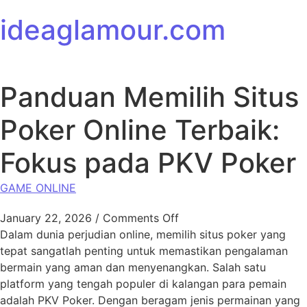
Skip to content
ideaglamour.com
Panduan Memilih Situs
Poker Online Terbaik:
Fokus pada PKV Poker
GAME ONLINE
on Panduan Memilih Situ
January 22, 2026
/
Comments Off
Dalam dunia perjudian online, memilih situs poker yang
tepat sangatlah penting untuk memastikan pengalaman
bermain yang aman dan menyenangkan. Salah satu
platform yang tengah populer di kalangan para pemain
adalah PKV Poker. Dengan beragam jenis permainan yang