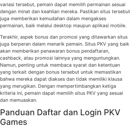
variasi tersebut, pemain dapat memilih permainan sesuai
dengan minat dan keahlian mereka. Pastikan situs tersebut
juga memberikan kemudahan dalam mengakses
permainan, baik melalui desktop maupun aplikasi mobile.
Terakhir, aspek bonus dan promosi yang ditawarkan situs
juga berperan dalam menarik pemain. Situs PKV yang baik
akan memberikan penawaran bonus pendaftaran,
cashback, atau promosi lainnya yang menguntungkan.
Namun, penting untuk membaca syarat dan ketentuan
yang terkait dengan bonus tersebut untuk memastikan
bahwa mereka dapat diakses dan tidak memiliki klausa
yang merugikan. Dengan mempertimbangkan ketiga
kriteria ini, pemain dapat memilih situs PKV yang sesuai
dan memuaskan.
Panduan Daftar dan Login PKV
Games