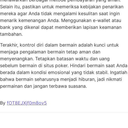
Selain itu, pastikan untuk memeriksa kebijakan penarikan
mereka agar Anda tidak mengalami kesulitan saat ingin
menarik kemenangan Anda. Menggunakan e-wallet atau
bank yang dikenal dapat memberikan lapisan keamanan
tambahan.
Terakhir, kontrol diri dalam bermain adalah kunci untuk
menjaga pengalaman bermain tetap aman dan
menyenangkan. Tetapkan batasan waktu dan uang
sebelum bermain di situs poker. Hindari bermain saat Anda
berada dalam kondisi emosional yang tidak stabil. Ingatlah
bahwa bermain seharusnya menjadi hiburan, jadi nikmati
permainan dan jangan terbawa suasana.
By
fOT8EJXjf0m8ov5