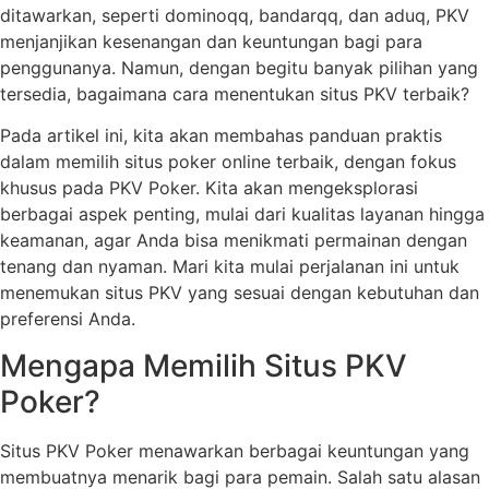
ditawarkan, seperti dominoqq, bandarqq, dan aduq, PKV
menjanjikan kesenangan dan keuntungan bagi para
penggunanya. Namun, dengan begitu banyak pilihan yang
tersedia, bagaimana cara menentukan situs PKV terbaik?
Pada artikel ini, kita akan membahas panduan praktis
dalam memilih situs poker online terbaik, dengan fokus
khusus pada PKV Poker. Kita akan mengeksplorasi
berbagai aspek penting, mulai dari kualitas layanan hingga
keamanan, agar Anda bisa menikmati permainan dengan
tenang dan nyaman. Mari kita mulai perjalanan ini untuk
menemukan situs PKV yang sesuai dengan kebutuhan dan
preferensi Anda.
Mengapa Memilih Situs PKV
Poker?
Situs PKV Poker menawarkan berbagai keuntungan yang
membuatnya menarik bagi para pemain. Salah satu alasan