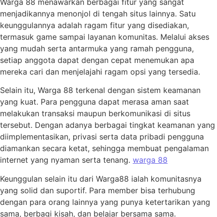
Warga 88 menawarkan berbagai fitur yang sangat
menjadikannya menonjol di tengah situs lainnya. Satu
keunggulannya adalah ragam fitur yang disediakan,
termasuk game sampai layanan komunitas. Melalui akses
yang mudah serta antarmuka yang ramah pengguna,
setiap anggota dapat dengan cepat menemukan apa
mereka cari dan menjelajahi ragam opsi yang tersedia.
Selain itu, Warga 88 terkenal dengan sistem keamanan
yang kuat. Para pengguna dapat merasa aman saat
melakukan transaksi maupun berkomunikasi di situs
tersebut. Dengan adanya berbagai tingkat keamanan yang
diimplementasikan, privasi serta data pribadi pengguna
diamankan secara ketat, sehingga membuat pengalaman
internet yang nyaman serta tenang.
warga 88
Keunggulan selain itu dari Warga88 ialah komunitasnya
yang solid dan suportif. Para member bisa terhubung
dengan para orang lainnya yang punya ketertarikan yang
sama, berbagi kisah, dan belajar bersama sama.