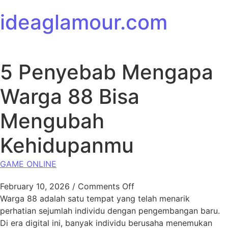
Skip to content
ideaglamour.com
5 Penyebab Mengapa
Warga 88 Bisa
Mengubah
Kehidupanmu
GAME ONLINE
on 5 Penyebab Mengapa
February 10, 2026
/
Comments Off
Warga 88 adalah satu tempat yang telah menarik
perhatian sejumlah individu dengan pengembangan baru.
Di era digital ini, banyak individu berusaha menemukan