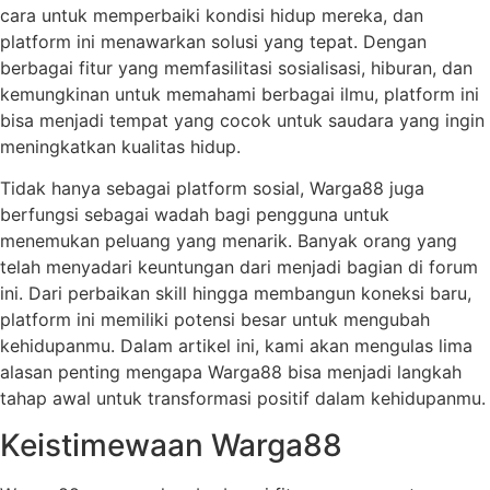
cara untuk memperbaiki kondisi hidup mereka, dan
platform ini menawarkan solusi yang tepat. Dengan
berbagai fitur yang memfasilitasi sosialisasi, hiburan, dan
kemungkinan untuk memahami berbagai ilmu, platform ini
bisa menjadi tempat yang cocok untuk saudara yang ingin
meningkatkan kualitas hidup.
Tidak hanya sebagai platform sosial, Warga88 juga
berfungsi sebagai wadah bagi pengguna untuk
menemukan peluang yang menarik. Banyak orang yang
telah menyadari keuntungan dari menjadi bagian di forum
ini. Dari perbaikan skill hingga membangun koneksi baru,
platform ini memiliki potensi besar untuk mengubah
kehidupanmu. Dalam artikel ini, kami akan mengulas lima
alasan penting mengapa Warga88 bisa menjadi langkah
tahap awal untuk transformasi positif dalam kehidupanmu.
Keistimewaan Warga88