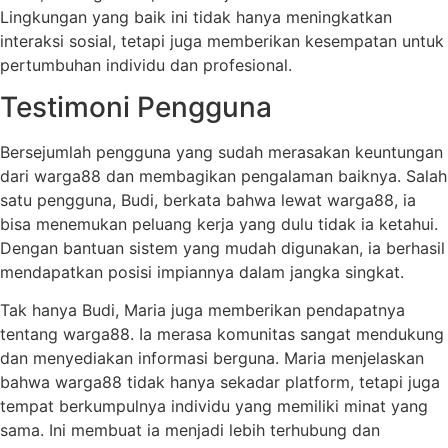
Lingkungan yang baik ini tidak hanya meningkatkan
interaksi sosial, tetapi juga memberikan kesempatan untuk
pertumbuhan individu dan profesional.
Testimoni Pengguna
Bersejumlah pengguna yang sudah merasakan keuntungan
dari warga88 dan membagikan pengalaman baiknya. Salah
satu pengguna, Budi, berkata bahwa lewat warga88, ia
bisa menemukan peluang kerja yang dulu tidak ia ketahui.
Dengan bantuan sistem yang mudah digunakan, ia berhasil
mendapatkan posisi impiannya dalam jangka singkat.
Tak hanya Budi, Maria juga memberikan pendapatnya
tentang warga88. Ia merasa komunitas sangat mendukung
dan menyediakan informasi berguna. Maria menjelaskan
bahwa warga88 tidak hanya sekadar platform, tetapi juga
tempat berkumpulnya individu yang memiliki minat yang
sama. Ini membuat ia menjadi lebih terhubung dan