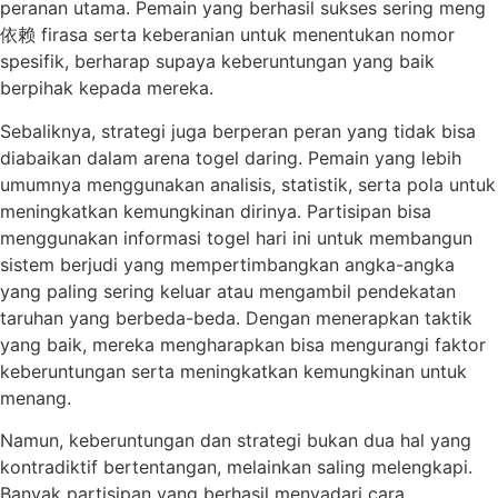
peranan utama. Pemain yang berhasil sukses sering meng
依赖 firasa serta keberanian untuk menentukan nomor
spesifik, berharap supaya keberuntungan yang baik
berpihak kepada mereka.
Sebaliknya, strategi juga berperan peran yang tidak bisa
diabaikan dalam arena togel daring. Pemain yang lebih
umumnya menggunakan analisis, statistik, serta pola untuk
meningkatkan kemungkinan dirinya. Partisipan bisa
menggunakan informasi togel hari ini untuk membangun
sistem berjudi yang mempertimbangkan angka-angka
yang paling sering keluar atau mengambil pendekatan
taruhan yang berbeda-beda. Dengan menerapkan taktik
yang baik, mereka mengharapkan bisa mengurangi faktor
keberuntungan serta meningkatkan kemungkinan untuk
menang.
Namun, keberuntungan dan strategi bukan dua hal yang
kontradiktif bertentangan, melainkan saling melengkapi.
Banyak partisipan yang berhasil menyadari cara