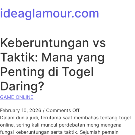
Skip to content
ideaglamour.com
Keberuntungan vs
Taktik: Mana yang
Penting di Togel
Daring?
GAME ONLINE
on Keberuntungan vs Tak
February 10, 2026
/
Comments Off
Dalam dunia judi, terutama saat membahas tentang togel
online, sering kali muncul perdebatan meng mengenai
fungsi keberuntungan serta taktik. Sejumlah pemain