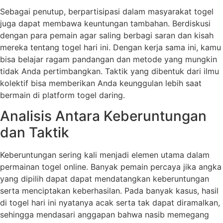
Sebagai penutup, berpartisipasi dalam masyarakat togel
juga dapat membawa keuntungan tambahan. Berdiskusi
dengan para pemain agar saling berbagi saran dan kisah
mereka tentang togel hari ini. Dengan kerja sama ini, kamu
bisa belajar ragam pandangan dan metode yang mungkin
tidak Anda pertimbangkan. Taktik yang dibentuk dari ilmu
kolektif bisa memberikan Anda keunggulan lebih saat
bermain di platform togel daring.
Analisis Antara Keberuntungan
dan Taktik
Keberuntungan sering kali menjadi elemen utama dalam
permainan togel online. Banyak pemain percaya jika angka
yang dipilih dapat dapat mendatangkan keberuntungan
serta menciptakan keberhasilan. Pada banyak kasus, hasil
di togel hari ini nyatanya acak serta tak dapat diramalkan,
sehingga mendasari anggapan bahwa nasib memegang