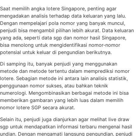
Saat memilih angka lotere Singapore, penting agar
mengadakan analisis terhadap data keluaran yang lalu.
Dengan mempelajari pola nomor yang banyak muncul,
penjudi bisa mengambil pilihan lebih akurat. Data keluaran
yang ada, seperti data sgp dan nomor hasil Singapore,
bisa menolong untuk mengidentifikasi nomor-nomor
potensial untuk keluar di pengundian berikutnya.
Di samping itu, banyak penjudi yang menggunakan
metode dan metode tertentu dalam memprediksi nomor
lotere. Sebagian metode ini antara lain analisis statistik,
penggunaan nomor sukses, atau bahkan teknik
numerologi. Mengombinasikan berbagai metode ini bisa
memberikan gambaran yang lebih luas dalam memilih
nomor lotere SGP secara akurat.
Selain itu, penjudi juga dianjurkan agar melihat live draw
sgp untuk mendapatkan informasi terbaru mengenai hasil
undian. Dengan mengamati langsung pengundian, penjudi