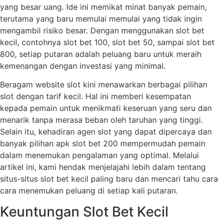
yang besar uang. Ide ini memikat minat banyak pemain,
terutama yang baru memulai memulai yang tidak ingin
mengambil risiko besar. Dengan menggunakan slot bet
kecil, contohnya slot bet 100, slot bet 50, sampai slot bet
800, setiap putaran adalah peluang baru untuk meraih
kemenangan dengan investasi yang minimal.
Beragam website slot kini menawarkan berbagai pilihan
slot dengan tarif kecil. Hal ini memberi kesempatan
kepada pemain untuk menikmati keseruan yang seru dan
menarik tanpa merasa beban oleh taruhan yang tinggi.
Selain itu, kehadiran agen slot yang dapat dipercaya dan
banyak pilihan apk slot bet 200 mempermudah pemain
dalam menemukan pengalaman yang optimal. Melalui
artikel ini, kami hendak menjelajahi lebih dalam tentang
situs-situs slot bet kecil paling baru dan mencari tahu cara
cara menemukan peluang di setiap kali putaran.
Keuntungan Slot Bet Kecil