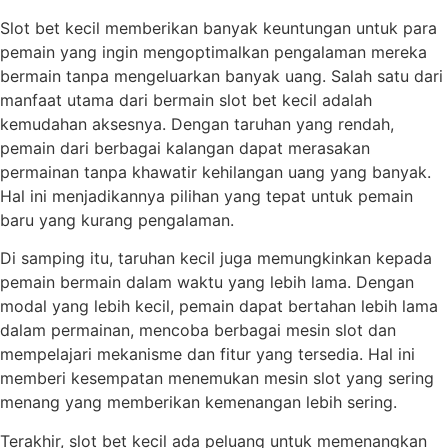
Slot bet kecil memberikan banyak keuntungan untuk para
pemain yang ingin mengoptimalkan pengalaman mereka
bermain tanpa mengeluarkan banyak uang. Salah satu dari
manfaat utama dari bermain slot bet kecil adalah
kemudahan aksesnya. Dengan taruhan yang rendah,
pemain dari berbagai kalangan dapat merasakan
permainan tanpa khawatir kehilangan uang yang banyak.
Hal ini menjadikannya pilihan yang tepat untuk pemain
baru yang kurang pengalaman.
Di samping itu, taruhan kecil juga memungkinkan kepada
pemain bermain dalam waktu yang lebih lama. Dengan
modal yang lebih kecil, pemain dapat bertahan lebih lama
dalam permainan, mencoba berbagai mesin slot dan
mempelajari mekanisme dan fitur yang tersedia. Hal ini
memberi kesempatan menemukan mesin slot yang sering
menang yang memberikan kemenangan lebih sering.
Terakhir, slot bet kecil ada peluang untuk memenangkan