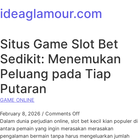
Skip to content
ideaglamour.com
Situs Game Slot Bet
Sedikit: Menemukan
Peluang pada Tiap
Putaran
GAME ONLINE
on Situs Game Slot Bet 
February 8, 2026
/
Comments Off
Dalam dunia perjudian online, slot bet kecil kian populer di
antara pemain yang ingin merasakan merasakan
pengalaman bermain tanpa harus mengeluarkan jumlah