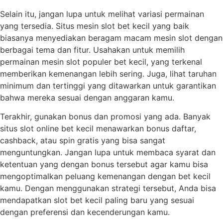
Selain itu, jangan lupa untuk melihat variasi permainan
yang tersedia. Situs mesin slot bet kecil yang baik
biasanya menyediakan beragam macam mesin slot dengan
berbagai tema dan fitur. Usahakan untuk memilih
permainan mesin slot populer bet kecil, yang terkenal
memberikan kemenangan lebih sering. Juga, lihat taruhan
minimum dan tertinggi yang ditawarkan untuk garantikan
bahwa mereka sesuai dengan anggaran kamu.
Terakhir, gunakan bonus dan promosi yang ada. Banyak
situs slot online bet kecil menawarkan bonus daftar,
cashback, atau spin gratis yang bisa sangat
menguntungkan. Jangan lupa untuk membaca syarat dan
ketentuan yang dengan bonus tersebut agar kamu bisa
mengoptimalkan peluang kemenangan dengan bet kecil
kamu. Dengan menggunakan strategi tersebut, Anda bisa
mendapatkan slot bet kecil paling baru yang sesuai
dengan preferensi dan kecenderungan kamu.