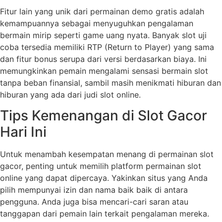
Fitur lain yang unik dari permainan demo gratis adalah
kemampuannya sebagai menyuguhkan pengalaman
bermain mirip seperti game uang nyata. Banyak slot uji
coba tersedia memiliki RTP (Return to Player) yang sama
dan fitur bonus serupa dari versi berdasarkan biaya. Ini
memungkinkan pemain mengalami sensasi bermain slot
tanpa beban finansial, sambil masih menikmati hiburan dan
hiburan yang ada dari judi slot online.
Tips Kemenangan di Slot Gacor
Hari Ini
Untuk menambah kesempatan menang di permainan slot
gacor, penting untuk memilih platform permainan slot
online yang dapat dipercaya. Yakinkan situs yang Anda
pilih mempunyai izin dan nama baik baik di antara
pengguna. Anda juga bisa mencari-cari saran atau
tanggapan dari pemain lain terkait pengalaman mereka.