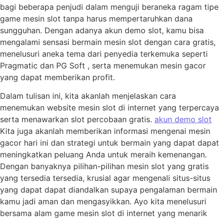
bagi beberapa penjudi dalam menguji beraneka ragam tipe
game mesin slot tanpa harus mempertaruhkan dana
sungguhan. Dengan adanya akun demo slot, kamu bisa
mengalami sensasi bermain mesin slot dengan cara gratis,
menelusuri aneka tema dari penyedia terkemuka seperti
Pragmatic dan PG Soft , serta menemukan mesin gacor
yang dapat memberikan profit.
Dalam tulisan ini, kita akanlah menjelaskan cara
menemukan website mesin slot di internet yang terpercaya
serta menawarkan slot percobaan gratis.
akun demo slot
Kita juga akanlah memberikan informasi mengenai mesin
gacor hari ini dan strategi untuk bermain yang dapat dapat
meningkatkan peluang Anda untuk meraih kemenangan.
Dengan banyaknya pilihan-pilihan mesin slot yang gratis
yang tersedia tersedia, krusial agar mengenali situs-situs
yang dapat dapat diandalkan supaya pengalaman bermain
kamu jadi aman dan mengasyikkan. Ayo kita menelusuri
bersama alam game mesin slot di internet yang menarik