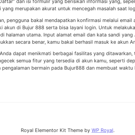
aftar” dan isi formulir yang berisikan informasi yang, sep
i yang merupakan akurat untuk mencegah masalah saat logi
n, pengguna bakal mendapatkan konfirmasi melalui email a
ki akun di Bujur 888 serta bisa layani login. Untuk melakuk
 di halaman utama. Input alamat email dan kata sandi yan
sukkan secara benar, kamu bakal berhasil masuk ke akun A
, Anda dapat menikmati berbagai fasilitas yang ditawarkan,
gecek semua fitur yang tersedia di akun kamu, seperti de
n pengalaman bermain pada Bujur888 dan membuat waktu 
Royal Elementor Kit Theme by
WP Royal
.