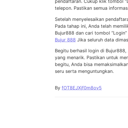
pendaftaran. Cukup klik tombol “D
telepon. Pastikan semua informas
Setelah menyelesaikan pendaftara
Pada tahap ini, Anda telah memili
Bujur888 dan cari tombol “Login”
Bujur 888
Jika seluruh data dima
Begitu berhasil login di Bujur888
yang menarik. Pastikan untuk men
begitu, Anda bisa memaksimalka
seru serta menguntungkan.
By
fOT8EJXjf0m8ov5