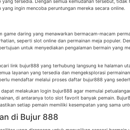
ang tersedia. Dengan semua kemudahan tersebut, tidak h
n yang ingin mencoba peruntungan mereka secara online.
rm game daring yang menawarkan bermacam-macam permainan
rhatian, seperti slot online dan permainan meja populer.
bertujuan untuk menyediakan pengalaman bermain yang 
cari link bujur888 yang terhubung langsung ke halaman ut
ua layanan yang tersedia dan mengeksplorasi permainan 
erlu mendaftar melalui proses daftar bujur888 yang seder
a dapat melakukan login bujur888 agar memulai petualanga
rmainan, di antaranya toto slot favorit banyak pemain. Bu
astikan setiap pemain memiliki kesempatan yang sama untu
an di Bujur 888
silitas yang dirancang untuk menyajikan sensasi bermain 