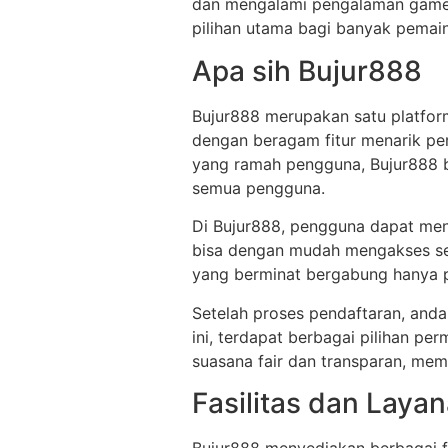
dan mengalami pengalaman game y
pilihan utama bagi banyak pemai
Apa sih Bujur888
Bujur888 merupakan satu platfo
dengan beragam fitur menarik pe
yang ramah pengguna, Bujur888 
semua pengguna.
Di Bujur888, pengguna dapat men
bisa dengan mudah mengakses sem
yang berminat bergabung hanya p
Setelah proses pendaftaran, and
ini, terdapat berbagai pilihan pe
suasana fair dan transparan, mem
Fasilitas dan Layan
Bujur888 menyediakan berbagai fa