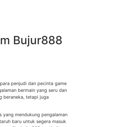
m Bujur888
itas Yang Ditawarkan
 para penjudi dan pecinta game
engalaman bermain yang seru dan
 beraneka, tetapi juga
itas yang mendukung pengalaman
taruh baru untuk segera masuk