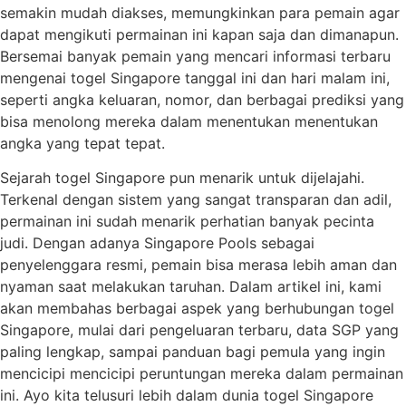
semakin mudah diakses, memungkinkan para pemain agar
dapat mengikuti permainan ini kapan saja dan dimanapun.
Bersemai banyak pemain yang mencari informasi terbaru
mengenai togel Singapore tanggal ini dan hari malam ini,
seperti angka keluaran, nomor, dan berbagai prediksi yang
bisa menolong mereka dalam menentukan menentukan
angka yang tepat tepat.
Sejarah togel Singapore pun menarik untuk dijelajahi.
Terkenal dengan sistem yang sangat transparan dan adil,
permainan ini sudah menarik perhatian banyak pecinta
judi. Dengan adanya Singapore Pools sebagai
penyelenggara resmi, pemain bisa merasa lebih aman dan
nyaman saat melakukan taruhan. Dalam artikel ini, kami
akan membahas berbagai aspek yang berhubungan togel
Singapore, mulai dari pengeluaran terbaru, data SGP yang
paling lengkap, sampai panduan bagi pemula yang ingin
mencicipi mencicipi peruntungan mereka dalam permainan
ini. Ayo kita telusuri lebih dalam dunia togel Singapore