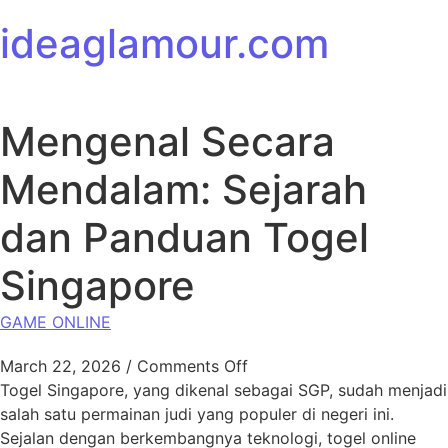
Skip to content
ideaglamour.com
Mengenal Secara
Mendalam: Sejarah
dan Panduan Togel
Singapore
GAME ONLINE
on Mengenal Secara Menda
March 22, 2026
/
Comments Off
Togel Singapore, yang dikenal sebagai SGP, sudah menjadi
salah satu permainan judi yang populer di negeri ini.
Sejalan dengan berkembangnya teknologi, togel online