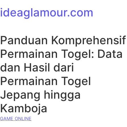
Skip to content
ideaglamour.com
Panduan Komprehensif
Permainan Togel: Data
dan Hasil dari
Permainan Togel
Jepang hingga
Kamboja
GAME ONLINE