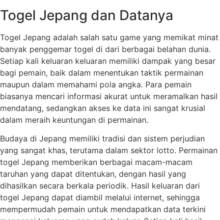
Togel Jepang dan Datanya
Togel Jepang adalah salah satu game yang memikat minat
banyak penggemar togel di dari berbagai belahan dunia.
Setiap kali keluaran keluaran memiliki dampak yang besar
bagi pemain, baik dalam menentukan taktik permainan
maupun dalam memahami pola angka. Para pemain
biasanya mencari informasi akurat untuk meramalkan hasil
mendatang, sedangkan akses ke data ini sangat krusial
dalam meraih keuntungan di permainan.
Budaya di Jepang memiliki tradisi dan sistem perjudian
yang sangat khas, terutama dalam sektor lotto. Permainan
togel Jepang memberikan berbagai macam-macam
taruhan yang dapat ditentukan, dengan hasil yang
dihasilkan secara berkala periodik. Hasil keluaran dari
togel Jepang dapat diambil melalui internet, sehingga
mempermudah pemain untuk mendapatkan data terkini