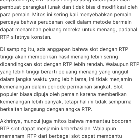
pembuat perangkat lunak dan tidak bisa dimodifikasi oleh
para pemain. Mitos ini sering kali menyebabkan pemain
percaya bahwa perubahan kecil dalam metode bermain
dapat menambah peluang mereka untuk menang, padahal
RTP sifatnya konstan.
Di samping itu, ada anggapan bahwa slot dengan RTP
tinggi akan memberikan hasil menang lebih sering
dibandingkan slot dengan RTP lebih rendah. Walaupun RTP
yang lebih tinggi berarti peluang menang yang unggul
dalam jangka waktu yang lebih lama, ini tidak menjamin
kemenangan dalam periode permainan singkat. Slot
populer biasa dipuja oleh pemain karena memberikan
kemenangan lebih banyak, tetapi hal ini tidak sempurna
berkaitan langsung dengan angka RTP.
Akhrinya, muncul juga mitos bahwa memantau bocoran
RTP slot dapat menjamin keberhasilan. Walaupun
memahami RTP dari berbagai slot dapat membantu