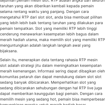
sejumlah pemain mesin slot. RTP adalah angka dari seluruh
taruhan yang akan diberikan kembali kepada pemain
selama rentang waktu yang panjang. Dengan cara
mengetahui RTP dari slot slot, anda bisa membuat pilihan
yang lebih lebih baik tentang taruhan yang dilakukan para
pemain tempatkan. Slot yang memiliki RTP lebih tinggi
cenderung menawarkan kesempatan lebih bagus dalam
meraih hadiah utama, maka memilih slot yang memiliki RTP
menguntungkan adalah langkah langkah awal yang
bijaksana.
Selain itu, menerapkan data tentang rahasia RTP mesin
slot adalah strategi jitu dalam meningkatkan kesempatan
meraih kemenangan. Informasi sering dapat dibagikan oleh
komunitas petaruh dan dapat mendukung dalam slot slot
sedang banyak dibicarakan. Memperhatikan slot yang
sedang dibicarakan sehubungan dengan hal RTP live juga
dapat memberikan keunggulan bagi pemain. Dengan cara
memilih mesin yang sedang hot, pemain bisa memperbesar
kemungkinan mereka untuk meraih hadiah besar.