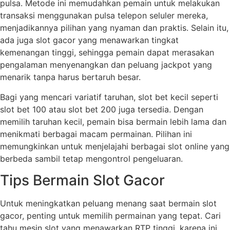
pulsa. Metode ini memudahkan pemain untuk melakukan
transaksi menggunakan pulsa telepon seluler mereka,
menjadikannya pilihan yang nyaman dan praktis. Selain itu,
ada juga slot gacor yang menawarkan tingkat
kemenangan tinggi, sehingga pemain dapat merasakan
pengalaman menyenangkan dan peluang jackpot yang
menarik tanpa harus bertaruh besar.
Bagi yang mencari variatif taruhan, slot bet kecil seperti
slot bet 100 atau slot bet 200 juga tersedia. Dengan
memilih taruhan kecil, pemain bisa bermain lebih lama dan
menikmati berbagai macam permainan. Pilihan ini
memungkinkan untuk menjelajahi berbagai slot online yang
berbeda sambil tetap mengontrol pengeluaran.
Tips Bermain Slot Gacor
Untuk meningkatkan peluang menang saat bermain slot
gacor, penting untuk memilih permainan yang tepat. Cari
tahu mesin slot yang menawarkan RTP tinggi, karena ini