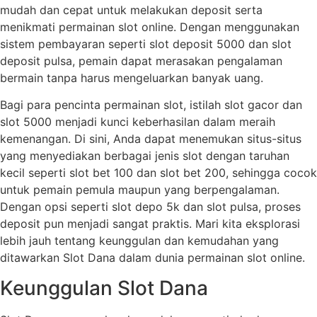
mudah dan cepat untuk melakukan deposit serta
menikmati permainan slot online. Dengan menggunakan
sistem pembayaran seperti slot deposit 5000 dan slot
deposit pulsa, pemain dapat merasakan pengalaman
bermain tanpa harus mengeluarkan banyak uang.
Bagi para pencinta permainan slot, istilah slot gacor dan
slot 5000 menjadi kunci keberhasilan dalam meraih
kemenangan. Di sini, Anda dapat menemukan situs-situs
yang menyediakan berbagai jenis slot dengan taruhan
kecil seperti slot bet 100 dan slot bet 200, sehingga cocok
untuk pemain pemula maupun yang berpengalaman.
Dengan opsi seperti slot depo 5k dan slot pulsa, proses
deposit pun menjadi sangat praktis. Mari kita eksplorasi
lebih jauh tentang keunggulan dan kemudahan yang
ditawarkan Slot Dana dalam dunia permainan slot online.
Keunggulan Slot Dana